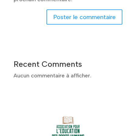
A
l
t
e
Recent Comments
r
n
Aucun commentaire à afficher.
a
t
i
v
e
: