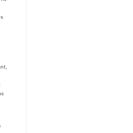
es
ant,
t
ns
s