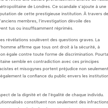
métropolitaine de Londres. Ce scandale s’ajoute à une
éputation de cette prestigieuse institution. À travers d
anciens membres, l’investigation dévoile des
ent tus ou insuffisamment réprimés.
es révélations soulèvent des questions graves. La
l’homme affirme que tous ont droit à la sécurité, à
ction égale contre toute forme de discrimination. Pourt
litaine semble en contradiction avec ces principes
cistes et misogynes portent préjudice non seulemen
également la confiance du public envers les institutio
pect de la dignité et de l’égalité de chaque individu.
itutionnalisés constituent non seulement des infraction