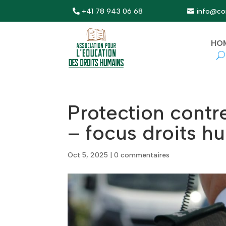
+41 78 943 06 68
info@con
HO
Protection contre
– focus droits h
Oct 5, 2025
|
0 commentaires