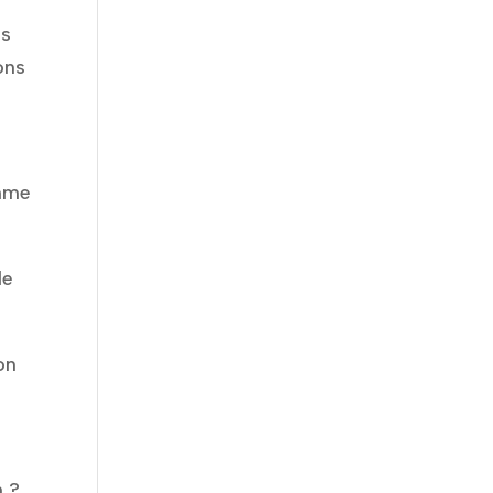
es
ons
omme
de
on
n ?