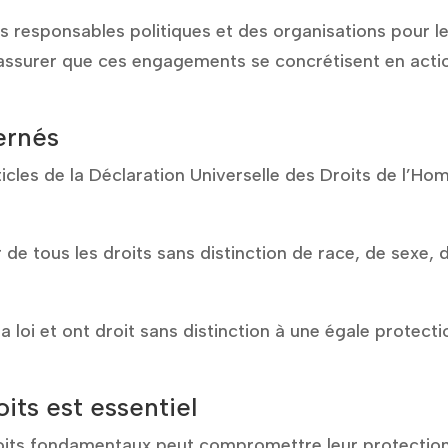
des responsables politiques et des organisations pour l
s’assurer que ces engagements se concrétisent en acti
ernés
ticles de la Déclaration Universelle des Droits de l’H
 de tous les droits sans distinction de race, de sexe, 
 loi et ont droit sans distinction à une égale protecti
its est essentiel
oits fondamentaux peut compromettre leur protectio