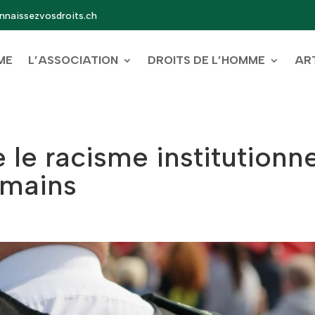
naissezvosdroits.ch
ME
L’ASSOCIATION
DROITS DE L’HOMME
AR
 le racisme institutionne
umains