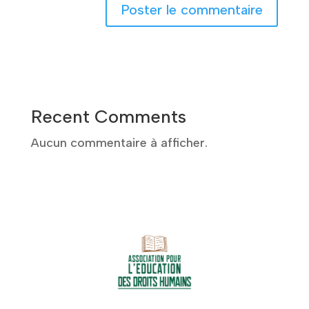
A
l
t
e
Recent Comments
r
n
Aucun commentaire à afficher.
a
t
i
v
e
: